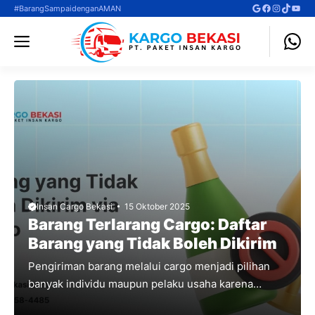
Langsung
Google
Facebook
Instagra
TikTok
YouT
#BarangSampaidenganAMAN
ke
Menu
isi
Insan Cargo Bekasi
15 Oktober 2025
Barang Terlarang Cargo: Daftar
Barang yang Tidak Boleh Dikirim
Pengiriman barang melalui cargo menjadi pilihan
banyak individu maupun pelaku usaha karena
kapasitasnya yang besar dan tarif relatif terjangkau.