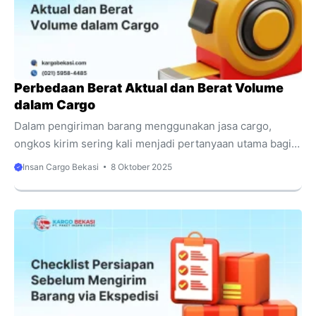
jumlah besar. Dengan tingginya aktivitas pengiriman,
informasi mengenai ongkos kirim menjadi kebutuhan
penting. Salah satu cara untuk ...
Perbedaan Berat Aktual dan Berat Volume
dalam Cargo
Dalam pengiriman barang menggunakan jasa cargo,
ongkos kirim sering kali menjadi pertanyaan utama bagi
pelanggan. Banyak orang masih menganggap biaya kirim
Insan Cargo Bekasi
8 Oktober 2025
hanya dihitung berdasarkan bobot asli barang. Padahal,
perusahaan ekspedisi menerapkan dua metode
perhitungan yang berbeda, yaitu berat aktual dan berat
volume. Keduanya dapat menghasilkan ongkos yang
berbeda cukup jauh. Data industri e-commerce Indonesia
tahun 2024 menunjukkan bahwa sekitar 35% barang yang
dikirim berukuran besar namun ringan, seperti sofa, kursi
plastik, atau bantal. Barang-barang ini memakan ruang