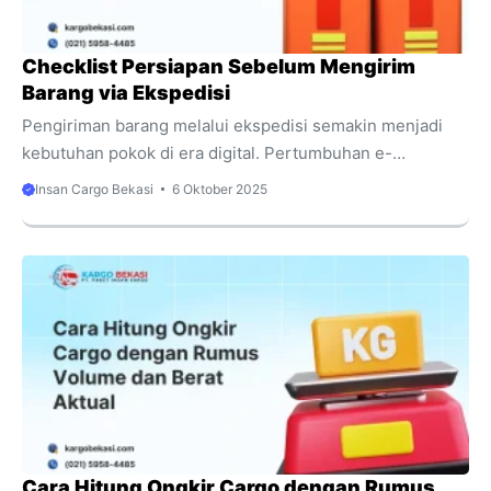
besar di kendaraan, ...
Checklist Persiapan Sebelum Mengirim
Barang via Ekspedisi
Pengiriman barang melalui ekspedisi semakin menjadi
kebutuhan pokok di era digital. Pertumbuhan e-
commerce dan distribusi logistik membuat volume
Insan Cargo Bekasi
6 Oktober 2025
pengiriman melonjak tajam setiap tahun. Berdasarkan
laporan Asosiasi Logistik Indonesia (ALI) tahun 2024,
aktivitas ekspedisi di Indonesia naik lebih dari 27%
dibanding tahun sebelumnya. Kenaikan ini menandakan
bahwa semakin banyak individu maupun pelaku usaha
yang bergantung pada jasa ekspedisi untuk mengirim
barang ke berbagai tujuan. Namun, banyak pelanggan
masih kurang memahami langkah-langkah yang harus
dilakukan sebelum mengirim barang. Akibatnya, sering
muncul masalah ...
Cara Hitung Ongkir Cargo dengan Rumus