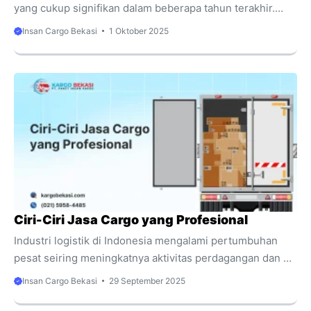
yang cukup signifikan dalam beberapa tahun terakhir.
Berdasarkan laporan Badan Pusat Statistik (BPS) 2023,
Insan Cargo Bekasi
1 Oktober 2025
sektor transportasi dan pergudangan tumbuh hampir 14%
dibandingkan tahun sebelumnya. Peningkatan ini sejalan
dengan lonjakan belanja online dan kebutuhan distribusi
barang antar kota. Bekasi, sebagai pusat industri besar di
Jawa Barat, menjadi salah satu wilayah dengan tingkat
permintaan pengiriman paling tinggi. Namun,
meningkatnya kebutuhan tersebut membuat konsumen
dihadapkan pada banyak pilihan penyedia jasa. Sebagian
penyedia menawarkan harga murah tanpa
memperhatikan ...
Ciri-Ciri Jasa Cargo yang Profesional
Industri logistik di Indonesia mengalami pertumbuhan
pesat seiring meningkatnya aktivitas perdagangan dan e-
commerce. Data Asosiasi Logistik Indonesia (ALI) tahun
Insan Cargo Bekasi
29 September 2025
2023 mencatat lonjakan permintaan jasa pengiriman
barang hingga 15% dibanding tahun sebelumnya. Bekasi