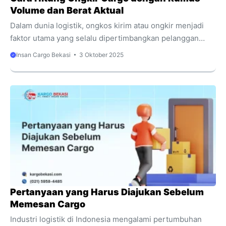
Volume dan Berat Aktual
Dalam dunia logistik, ongkos kirim atau ongkir menjadi
faktor utama yang selalu dipertimbangkan pelanggan
sebelum menggunakan jasa ekspedisi. Banyak orang
Insan Cargo Bekasi
3 Oktober 2025
masih mengira ongkir hanya dihitung dari berat asli
barang. Padahal, perusahaan cargo menggunakan dua
metode perhitungan yang berbeda, yaitu berdasarkan
berat aktual dan berat volume. Kedua metode ini bisa
menghasilkan biaya yang berbeda signifikan. Data
Asosiasi Logistik Indonesia (ALI) tahun 2024 mencatat,
lebih dari 40% barang kiriman e-commerce di Indonesia
dihitung menggunakan volume karena barang berukuran
besar namun ringan lebih ...
Pertanyaan yang Harus Diajukan Sebelum
Memesan Cargo
Industri logistik di Indonesia mengalami pertumbuhan