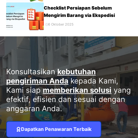
Checklist Persiapan Sebelum
Mengirim Barang via Ekspedisi
6 Oktober 2025
Konsultasikan
kebutuhan
pengiriman Anda
kepada Kami,
Kami siap
memberikan solusi
yang
efektif, efisien dan sesuai dengan
anggaran Anda.
Dapatkan Penawaran Terbaik