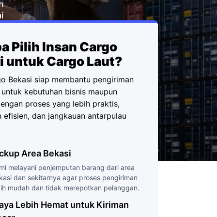
h
i
a Pilih Insan Cargo
i untuk Cargo Laut?
go Bekasi siap membantu pengiriman
t untuk kebutuhan bisnis maupun
engan proses yang lebih praktis,
h efisien, dan jangkauan antarpulau
ckup Area Bekasi
mi melayani penjemputan barang dari area
kasi dan sekitarnya agar proses pengiriman
bih mudah dan tidak merepotkan pelanggan.
aya Lebih Hemat untuk Kiriman