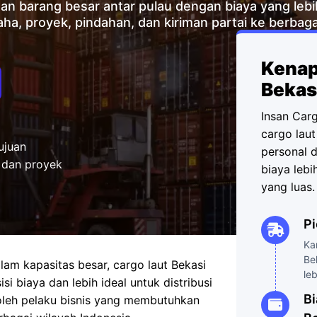
an barang besar antar pulau dengan biaya yang lebi
aha, proyek, pindahan, dan kiriman partai ke berbaga
Kenap
Bekas
Insan Car
cargo lau
ujuan
personal d
, dan proyek
biaya lebi
yang luas.
Pi
Ka
Be
am kapasitas besar, cargo laut Bekasi
le
si biaya dan lebih ideal untuk distribusi
Bi
h oleh pelaku bisnis yang membutuhkan