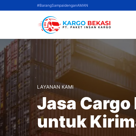
Langsung
#BarangSampaidenganAMAN
ke
isi
LAYANAN KAMI
Jasa Cargo 
untuk Kirim