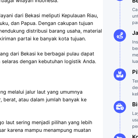
B
bagai wilayah Indonesia.
Ca
ayani dari Bekasi meliputi Kepulauan Riau,
un
pa
luku, dan Papua. Dengan cakupan tujuan
mendukung distribusi barang usaha, material
J
iriman partai ke banyak kota tujuan.
In
be
rang dari Bekasi ke berbagai pulau dapat
me
ih selaras dengan kebutuhan logistik Anda.
lua
Pi
Te
de
ng melalui jalur laut yang umumnya
ke
 berat, atau dalam jumlah banyak ke
Bi
La
us
 laut sering menjadi pilihan yang lebih
pe
a besar karena mampu menampung muatan
Ko