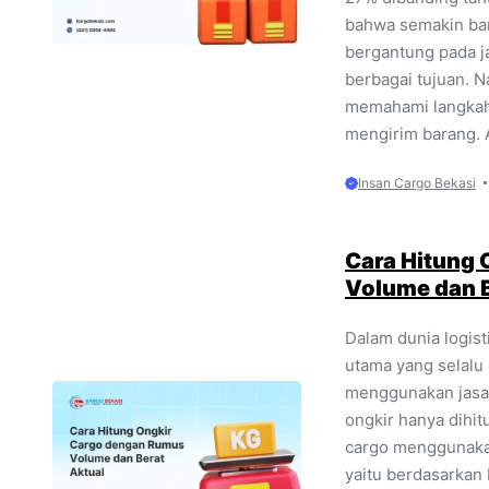
bahwa semakin ban
bergantung pada j
berbagai tujuan. 
memahami langkah
mengirim barang. A
Insan Cargo Bekasi
Cara Hitung
Volume dan B
Dalam dunia logist
utama yang selalu
menggunakan jasa 
ongkir hanya dihit
cargo menggunaka
yaitu berdasarkan