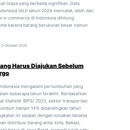
kan biaya yang berbeda signifikan. Data
Indonesia (ALI) tahun 2024 mencatat, lebih dari
n e-commerce di Indonesia dihitung
me karena barang berukuran besar namun
3 Oktober 2025
yang Harus Diajukan Sebelum
rgo
di Indonesia mengalami pertumbuhan yang
alam beberapa tahun terakhir. Berdasarkan
t Statistik (BPS) 2023, sektor transportasi
tumbuh hampir 14% dibandingkan tahun
katan ini sejalan dengan lonjakan belanja
an distribusi barang antar kota. Bekasi,
stri besar di Jawa Barat, menjadi salah satu