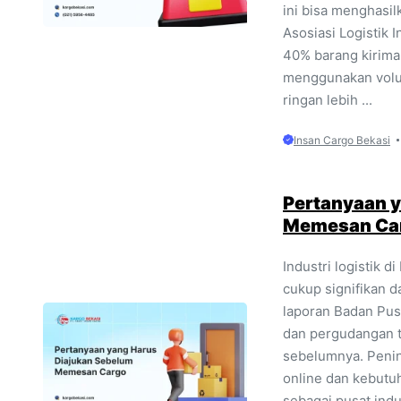
ini bisa menghasil
Asosiasi Logistik 
40% barang kirima
menggunakan volu
ringan lebih ...
Insan Cargo Bekasi
Pertanyaan 
Memesan Ca
Industri logistik 
cukup signifikan d
laporan Badan Pusa
dan pergudangan 
sebelumnya. Pening
online dan kebutuh
sebagai pusat indu