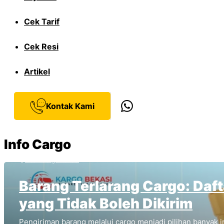
Cek Tarif
Cek Resi
Artikel
Kontak Kami
Info Cargo
Insan Cargo Bekasi
15 Oktober 2025
Barang Terlarang Cargo: Daf
yang Tidak Boleh Dikirim
Pengiriman barang melalui cargo menjadi pilihan banyak 