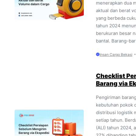
menerapkan dua me
aktual dan berat 
yang berbeda cuku
tahun 2024 menunj
berukuran besar na
bantal. Barang-bar
Insan Cargo Bekasi
Checklist Pe
Barang via E
Pengiriman barang
kebutuhan pokok d
distribusi logist
setiap tahun. Berd
(ALI) tahun 2024, a
27% dibanding tah