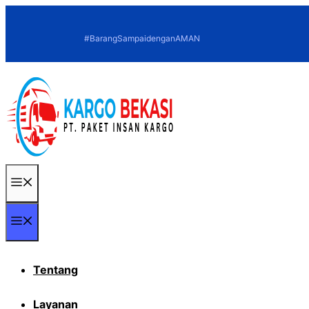
Langsung
ke
#BarangSampaidenganAMAN
isi
Menu
Menu
Tentang
Layanan