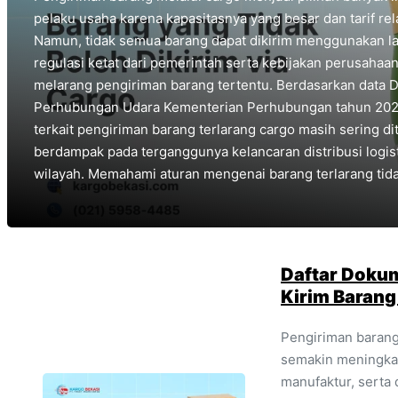
pelaku usaha karena kapasitasnya yang besar dan tarif rela
Namun, tidak semua barang dapat dikirim menggunakan la
regulasi ketat dari pemerintah serta kebijakan perusahaa
melarang pengiriman barang tertentu. Berdasarkan data D
Perhubungan Udara Kementerian Perhubungan tahun 202
terkait pengiriman barang terlarang cargo masih sering di
berdampak pada terganggunya kelancaran distribusi logist
wilayah. Memahami aturan mengenai barang terlarang tidak
Daftar Doku
Kirim Barang
Pengiriman barang
semakin meningkat
manufaktur, serta 