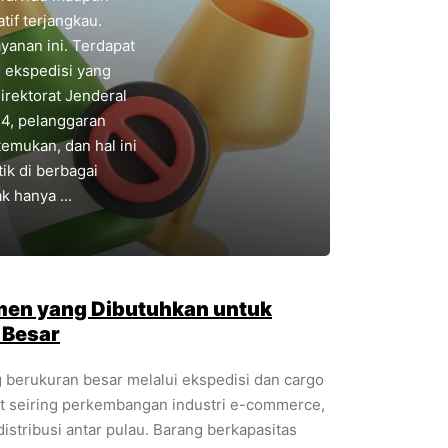
tif terjangkau.
yanan ini. Terdapat
n ekspedisi yang
irektorat Jenderal
4, pelanggaran
temukan, dan hal ini
ik di berbagai
 hanya ...
men yang Dibutuhkan untuk
 Besar
 berukuran besar melalui ekspedisi dan cargo
 seiring perkembangan industri e-commerce,
distribusi antar pulau. Barang berkapasitas