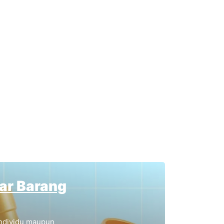
tar Barang
individu maupun