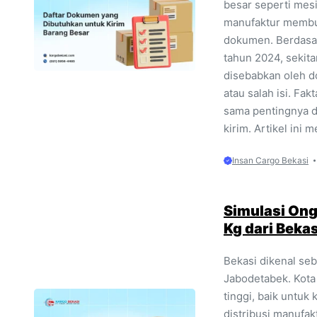
besar seperti mesi
manufaktur membut
dokumen. Berdasark
tahun 2024, sekit
disebabkan oleh d
atau salah isi. F
sama pentingnya 
kirim. Artikel ini 
Insan Cargo Bekasi
Simulasi Ong
Kg dari Bekas
Bekasi dikenal seba
Jabodetabek. Kota 
tinggi, baik untu
distribusi manufak