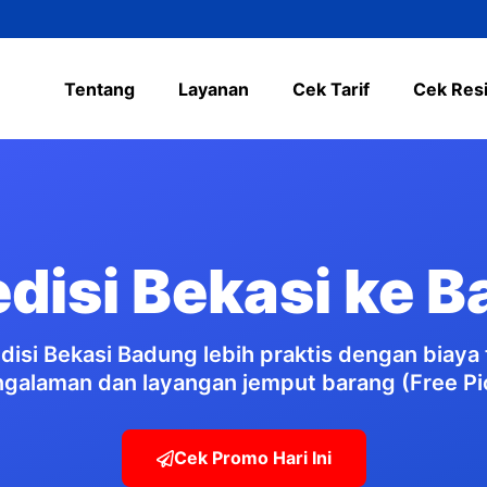
Tentang
Layanan
Cek Tarif
Cek Res
disi Bekasi ke 
isi Bekasi Badung lebih praktis dengan biaya 
galaman dan layangan jemput barang (Free Pi
Cek Promo Hari Ini