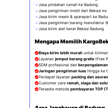
Jasa pindahan rumah ke Badung
Jasa pengiriman mobil dari Bekasi ke
Jasa kirim mesin & sparepart
ke
Badu
Jasa pengiriman barang manufaktur 
Jasa kirim alat berat Bekasi Badung
Mengapa Memilih KargoBek
Biaya kirim lebih murah
untuk kiriman
Layanan
jemput barang gratis
(Free P
SDM profesional dan
berpengalaman
Jaringan pengiriman luas
hingga ke t
Terdapat layanan
packing dan asuran
Customer care
ramah, siaga dan solut
Tersedia metode
pembayaran TOP (
T
Area Jangkauan di Badung