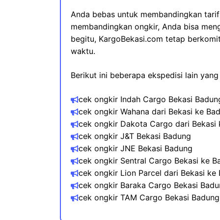
Anda bebas untuk membandingkan tarif
membandingkan ongkir, Anda bisa menge
begitu, KargoBekasi.com tetap berkomit
waktu.
Berikut ini beberapa ekspedisi lain yan
cek ongkir Indah Cargo Bekasi
Badun
cek ongkir Wahana dari Bekasi​ ke
Ba
cek ongkir Dakota Cargo dari Bekasi
cek ongkir J&T Bekasi
Badung
cek ongkir JNE Bekasi
Badung
cek ongkir Sentral Cargo Bekasi ke
B
cek ongkir Lion Parcel dari Bekasi ke
cek ongkir Baraka Cargo Bekasi
Badu
cek ongkir TAM Cargo Bekasi
Badung