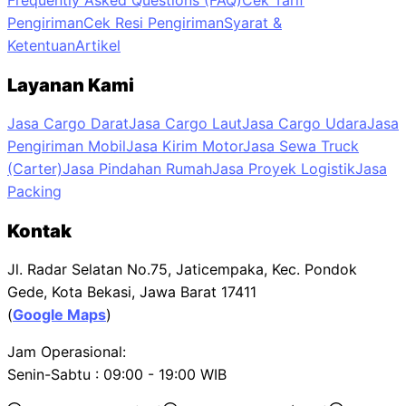
Frequently Asked Questions (FAQ)
Cek Tarif
Pengiriman
Cek Resi Pengiriman
Syarat &
Ketentuan
Artikel
Layanan Kami
Jasa Cargo Darat
Jasa Cargo Laut
Jasa Cargo Udara
Jasa
Pengiriman Mobil
Jasa Kirim Motor
Jasa Sewa Truck
(Carter)
Jasa Pindahan Rumah
Jasa Proyek Logistik
Jasa
Packing
Kontak
Jl. Radar Selatan No.75, Jaticempaka, Kec. Pondok
Gede, Kota Bekasi, Jawa Barat 17411
(
Google Maps
)
Jam Operasional:
Senin-Sabtu : 09:00 - 19:00 WIB