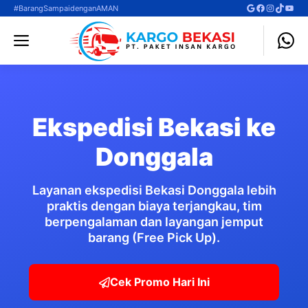
Langsung
Google
Facebook
Instagra
TikTok
YouT
#BarangSampaidenganAMAN
ke
Menu
isi
Ekspedisi Bekasi ke
Donggala
Layanan ekspedisi Bekasi Donggala lebih
praktis dengan biaya terjangkau, tim
berpengalaman dan layangan jemput
barang (Free Pick Up).
Cek Promo Hari Ini