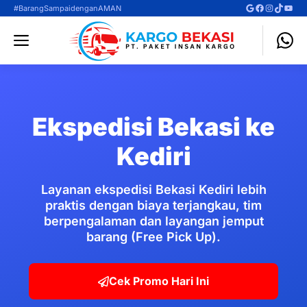
Langsung
Google
Facebook
Instagra
TikTok
YouT
#BarangSampaidenganAMAN
ke
Menu
isi
Ekspedisi Bekasi ke
Kediri
Layanan ekspedisi Bekasi Kediri lebih
praktis dengan biaya terjangkau, tim
berpengalaman dan layangan jemput
barang (Free Pick Up).
Cek Promo Hari Ini