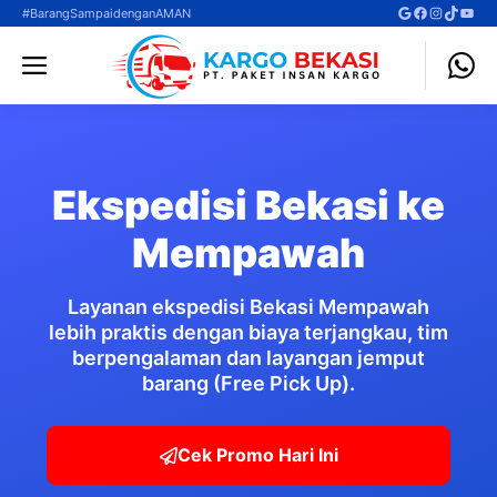
Langsung
Google
Facebook
Instagra
TikTok
YouT
#BarangSampaidenganAMAN
ke
Menu
isi
Ekspedisi Bekasi ke
Mempawah
Layanan ekspedisi Bekasi Mempawah
lebih praktis dengan biaya terjangkau, tim
berpengalaman dan layangan jemput
barang (Free Pick Up).
Cek Promo Hari Ini