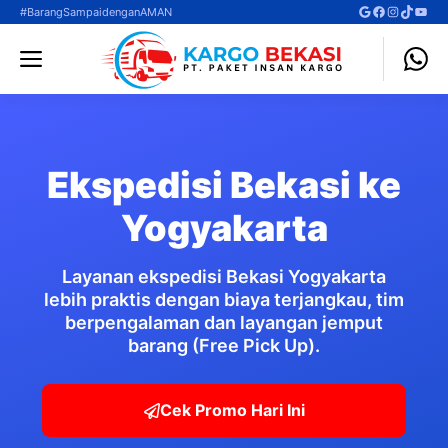
Langsung
Google
Facebook
Instagra
TikTok
YouT
#BarangSampaidenganAMAN
ke
Menu
isi
Ekspedisi Bekasi ke
Yogyakarta
Layanan ekspedisi Bekasi Yogyakarta
lebih praktis dengan biaya terjangkau, tim
berpengalaman dan layangan jemput
barang (Free Pick Up).
Cek Promo Hari Ini