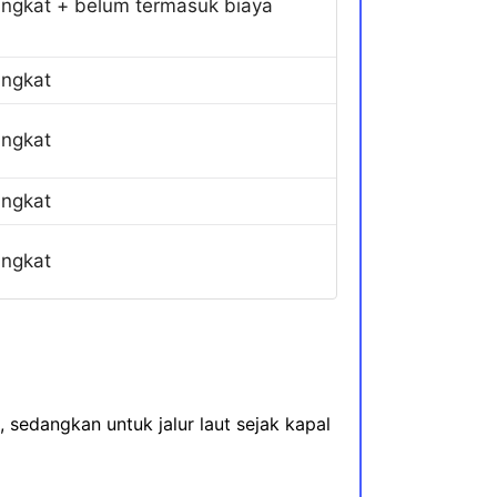
angkat + belum termasuk biaya
angkat
angkat
angkat
angkat
 sedangkan untuk jalur laut sejak kapal