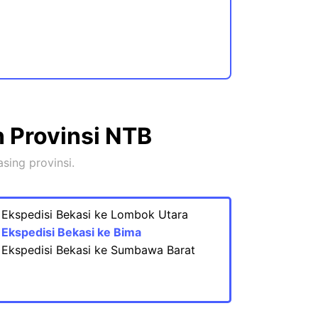
n Provinsi NTB
sing provinsi.
Ekspedisi Bekasi ke Lombok Utara
Ekspedisi Bekasi ke Bima
Ekspedisi Bekasi ke Sumbawa Barat