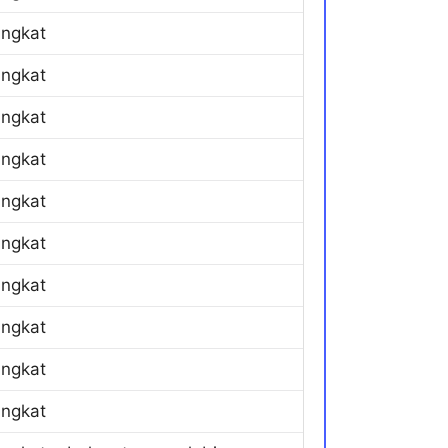
angkat
angkat
angkat
angkat
angkat
angkat
angkat
angkat
angkat
angkat