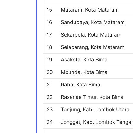
15
Mataram, Kota Mataram
16
Sandubaya, Kota Mataram
17
Sekarbela, Kota Mataram
18
Selaparang, Kota Mataram
19
Asakota, Kota Bima
20
Mpunda, Kota Bima
21
Raba, Kota Bima
22
Rasanae Timur, Kota Bima
23
Tanjung, Kab. Lombok Utara
24
Jonggat, Kab. Lombok Tenga