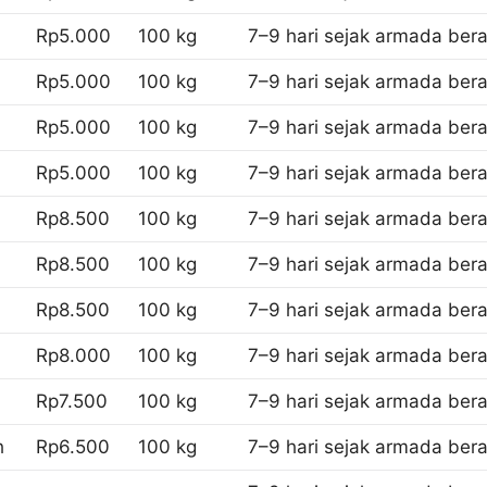
Rp5.000
100 kg
7–9 hari sejak armada ber
Rp5.000
100 kg
7–9 hari sejak armada ber
Rp5.000
100 kg
7–9 hari sejak armada ber
Rp5.000
100 kg
7–9 hari sejak armada ber
Rp8.500
100 kg
7–9 hari sejak armada ber
Rp8.500
100 kg
7–9 hari sejak armada ber
Rp8.500
100 kg
7–9 hari sejak armada ber
Rp8.000
100 kg
7–9 hari sejak armada ber
Rp7.500
100 kg
7–9 hari sejak armada ber
h
Rp6.500
100 kg
7–9 hari sejak armada ber