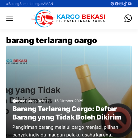
Langsung
Google
Facebook
Instagra
TikTok
YouT
#BarangSampaidenganAMAN
ke
Menu
isi
barang terlarang cargo
Insan Cargo Bekasi
15 Oktober 2025
Barang Terlarang Cargo: Daftar
Barang yang Tidak Boleh Dikirim
Pengiriman barang melalui cargo menjadi pilihan
banyak individu maupun pelaku usaha karena