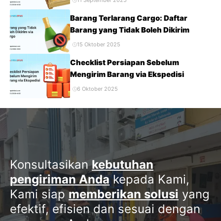
11 September 2025
Barang Terlarang Cargo: Daftar
Barang yang Tidak Boleh Dikirim
15 Oktober 2025
Checklist Persiapan Sebelum
Mengirim Barang via Ekspedisi
6 Oktober 2025
Konsultasikan
kebutuhan
pengiriman Anda
kepada Kami,
Kami siap
memberikan solusi
yang
efektif, efisien dan sesuai dengan