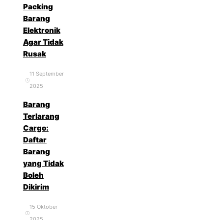
Packing
Barang
Elektronik
Agar Tidak
Rusak
11 September
2025
Barang
Terlarang
Cargo:
Daftar
Barang
yang Tidak
Boleh
Dikirim
15 Oktober
2025