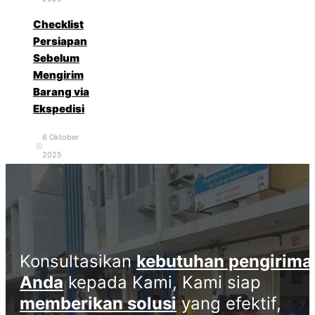
Checklist
Persiapan
Sebelum
Mengirim
Barang via
Ekspedisi
6 Oktober
2025
Konsultasikan
kebutuhan pengirima
Anda
kepada Kami, Kami siap
memberikan solusi
yang efektif,