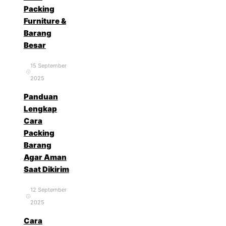
Packing
Furniture &
Barang
Besar
15 September
2025
Panduan
Lengkap
Cara
Packing
Barang
Agar Aman
Saat Dikirim
12 September
2025
Cara