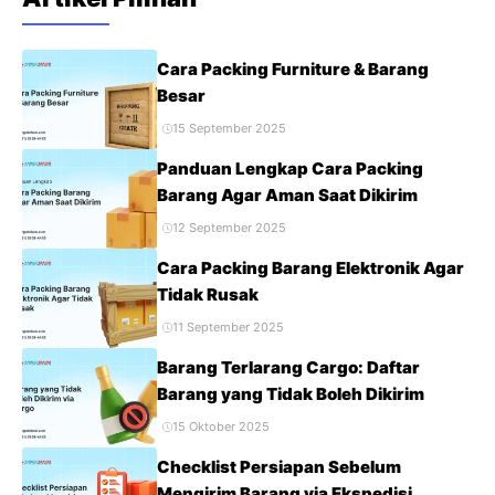
pengiriman. Packing yang benar bukan hanya soal
melindungi barang dari ...
Cara Packing Furniture & Barang
Besar
15 September 2025
Panduan Lengkap Cara Packing
Barang Agar Aman Saat Dikirim
12 September 2025
Cara Packing Barang Elektronik Agar
Tidak Rusak
11 September 2025
Barang Terlarang Cargo: Daftar
Barang yang Tidak Boleh Dikirim
15 Oktober 2025
Checklist Persiapan Sebelum
Mengirim Barang via Ekspedisi