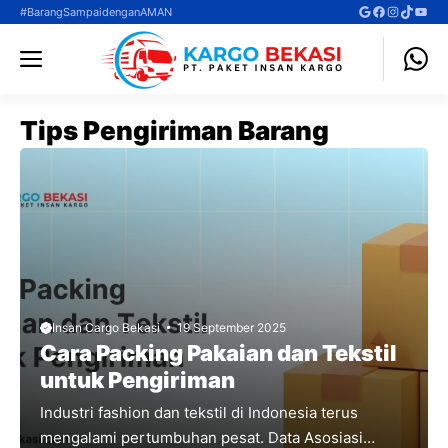
Langsung
Google
Facebook
Instagra
TikTok
YouT
#BarangSampaidenganAMAN
ke
Menu
isi
Tips Pengiriman Barang
Insan Cargo Bekasi
19 September 2025
Cara Packing Pakaian dan Tekstil
untuk Pengiriman
Industri fashion dan tekstil di Indonesia terus
mengalami pertumbuhan pesat. Data Asosiasi