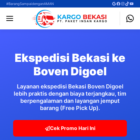
Langsung
Google
Facebook
Instagra
TikTok
YouT
#BarangSampaidenganAMAN
ke
Menu
isi
Ekspedisi Bekasi ke
Boven Digoel
Layanan ekspedisi Bekasi Boven Digoel
lebih praktis dengan biaya terjangkau, tim
berpengalaman dan layangan jemput
barang (Free Pick Up).
Cek Promo Hari Ini