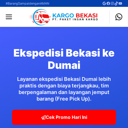
Langsung
Google
Facebook
Instagra
TikTok
YouT
#BarangSampaidenganAMAN
ke
Menu
isi
Ekspedisi Bekasi ke
Dumai
Layanan ekspedisi Bekasi Dumai lebih
praktis dengan biaya terjangkau, tim
berpengalaman dan layangan jemput
barang (Free Pick Up).
Cek Promo Hari Ini