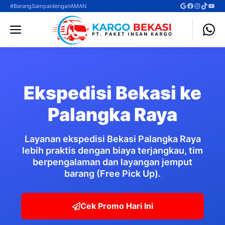
Langsung
Google
Facebook
Instagra
TikTok
YouT
#BarangSampaidenganAMAN
ke
Menu
isi
Ekspedisi Bekasi ke
Palangka Raya
Layanan ekspedisi Bekasi Palangka Raya
lebih praktis dengan biaya terjangkau, tim
berpengalaman dan layangan jemput
barang (Free Pick Up).
Cek Promo Hari Ini